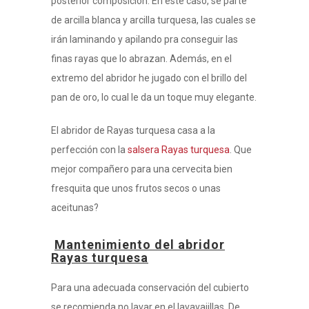
posterior composición. En este caso, se parte
de arcilla blanca y arcilla turquesa, las cuales se
irán laminando y apilando pra conseguir las
finas rayas que lo abrazan. Además, en el
extremo del abridor he jugado con el brillo del
pan de oro, lo cual le da un toque muy elegante.
El abridor de Rayas turquesa casa a la
perfección con la
salsera Rayas turquesa
. Que
mejor compañero para una cervecita bien
fresquita que unos frutos secos o unas
aceitunas?
Mantenimiento del abridor
Rayas turquesa
Para una adecuada conservación del cubierto
se recomienda no lavar en el lavavajillas. De