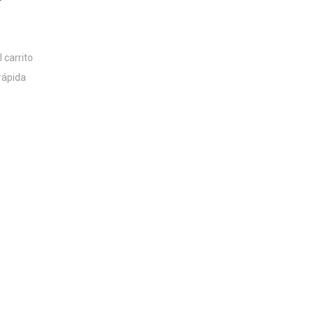
r
 carrito
rápida