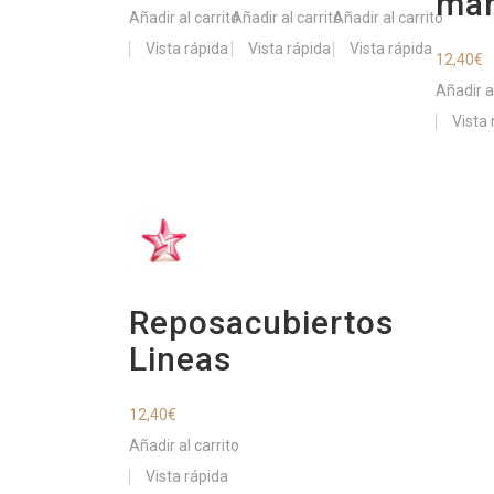
ma
Añadir al carrito
Añadir al carrito
Añadir al carrito
Vista rápida
Vista rápida
Vista rápida
12,40
€
Añadir al
Vista 
Reposacubiertos
Lineas
12,40
€
Añadir al carrito
Vista rápida