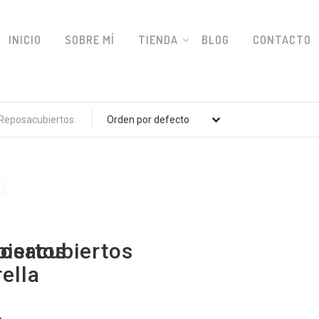
INICIO
SOBRE MÍ
TIENDA
BLOG
CONTACTO
Reposacubiertos
s
iertos
osacubiertos
rella