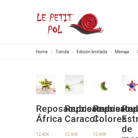
Home
Tienda
Edición limitada
Menaje
Reposacubiertos
Reposacubierto
Reposacub
Rep
África
Caracol
Colores
Est
de
12,40
€
12,40
€
12,40
€