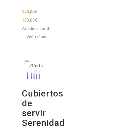
120,00
€
100,00
€
Añadir al carrito
Vista rápida
¡Oferta!
Cubiertos
de
servir
Serenidad