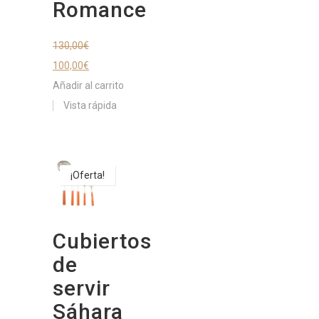
Romance
130,00
€
100,00
€
Añadir al carrito
Vista rápida
¡Oferta!
Cubiertos
de
servir
Sáhara