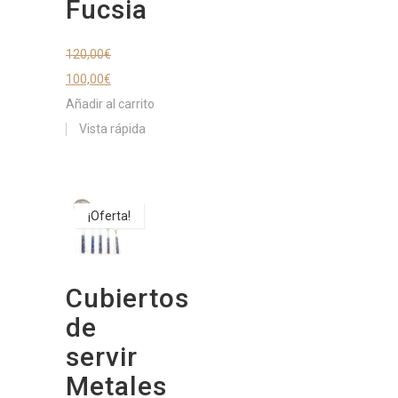
Fucsia
120,00
€
100,00
€
Añadir al carrito
Vista rápida
¡Oferta!
Cubiertos
de
servir
Metales